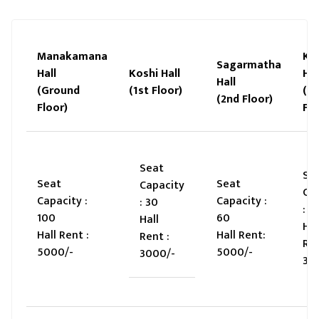
Manakamana
Kh
Sagarmatha
Hall
Koshi Hall
Hal
Hall
(Ground
(1st Floor)
(2
(2nd Floor)
Floor)
Flo
Seat
Se
Seat
Seat
Capacity
Ca
Capacity :
Capacity :
: 30
: 3
100
60
Hall
Hal
Hall Rent :
Hall Rent:
Rent :
Ren
5000/-
5000/-
3000/-
30