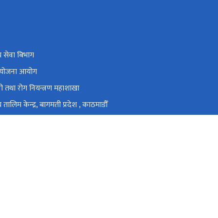
्य सेवा बिभाग
रिय योजना आयोग
ी तथा रोग नियन्त्रण महाशाखा
्य तालिम केन्द्र, बागमती प्रदेश , काठमाडौँ
्य तालिम केन्द्र बुटवल, लुम्बिनी प्रदेश, बुटवल
स्वास्थ्य तालिम केन्द्र पथलैया, बारा
टेकु, काठमाडौँ
info@nhtc.gov.np
01-5362161, 01-5355892