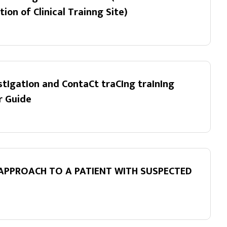
ion of Clinical Trainng Site)
stIgatIon and ContaCt traCIng traInIng
or Guide
 APPROACH TO A PATIENT WITH SUSPECTED