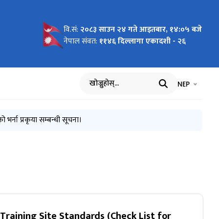
वि.सं:
२०८३ साउन २४ गते आइतबार, १४:०५ बजे
ूर्ण
राप्त
उने
नेपाल संवत:
११४६ दिल्लागा एकादशी - २६
ुरी
E)
भाषा चयन गर्नुह
भाषा प
NEP
खोज्नुहोस्
र्ना प्रकृया सम्बन्धी सूचना।
raining Site Standards (Check List for