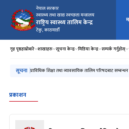
नेपाल सरकार
स्वास्थ्य तथा खाद्य स्वच्छता मन्त्रालय
म
मुख्य न
राष्ट्रिय स्वास्थ्य तालिम केन्द्र
टेकु, काठमाडौँ
गृह पृष्ठ
हाम्रोबारे
शाखाहरु
सूचना केन्द्र
मिडिया केन्द्र
सम्पर्क गर्नुहोस्
मुख्य नेभिगेसनमा जानुहोस्
सूचना
प्राविधिक शिक्षा तथा व्यावसायिक तालिम परिषदबाट सम्बन्धन
प्रकाशन